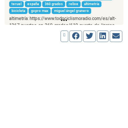
teruel
españa
360 grados
relive
altimetría
bicicleta
gopro max
miguel ángel granero
altimetría: https://www.todociclismoradio.com/es/alt-
1367-puertos-en-360-grados/619-puerto-de-linares-
puertomingalvo
Bicicleta de Miguel Ángel:
Cannondale Supersix EVO (2022)
Shimano Ultegra Di2
Desarrollos: 52x34 y 11x34 (12 velocidades)
(enlaces de afiliados de Amazon)
Video grabado con Gopro MAX:
https://amzn.to/3uGXnLJ
Antivientos para el micrófono de la cámara:
https://amzn.to/3vttjPt
Tarjeta microsd de la cámara: https://amzn.to/498oAXc
Ciclocomputador Garmin Edge 1030: