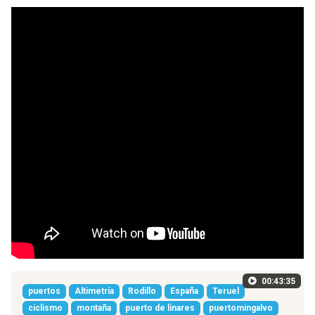
00:43:35
puertos
Altimetría
Rodillo
España
Teruel
ciclismo
montaña
puerto de linares
puertomingalvo