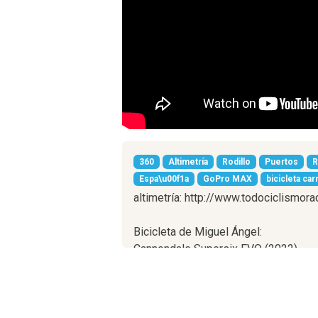
360
Altimetría
Rodillo
Puertos
R
Espa\u00f1a
GoPro MAX
bicicleta car
altimetría: http://www.todociclismo
Bicicleta de Miguel Ángel:
Cannondale Supersix EVO (2022)
Shimano Ultegra Di2
Desarrollos: 52x34 y 11x34 (12 velo
(enlaces de afiliados de Amazon)