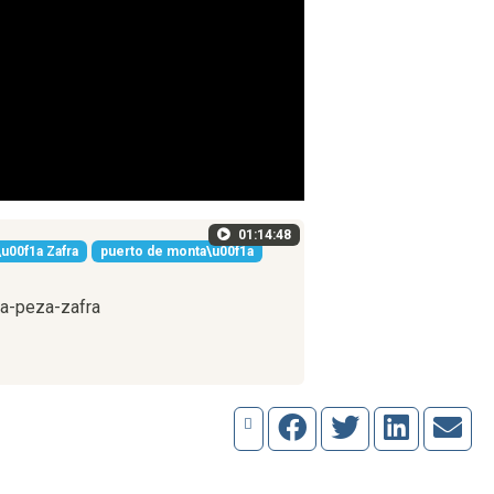
01:14:48
u00f1a Zafra
puerto de monta\u00f1a
la-peza-zafra