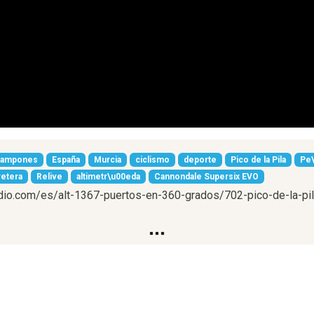
ampones
España
Murcia
ciclismo
deporte
Pico de la Pila
Pe\
retera
Relive
altimetr\u00eda
Cannondale Supersix EVO
radio.com/es/alt-1367-puertos-en-360-grados/702-pico-de-la-pi
cidades)